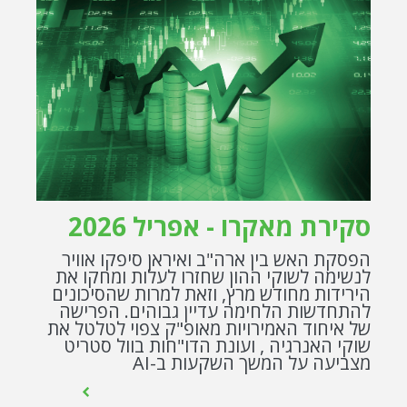
סקירת מאקרו - אפריל 2026
הפסקת האש בין ארה"ב ואיראן סיפקו אוויר
לנשימה לשוקי ההון שחזרו לעלות ומחקו את
הירידות מחודש מרץ, וזאת למרות שהסיכונים
להתחדשות הלחימה עדיין גבוהים. הפרישה
של איחוד האמירויות מאופ"ק צפוי לטלטל את
שוקי האנרגיה , ועונת הדו"חות בוול סטריט
מצביעה על המשך השקעות ב-AI