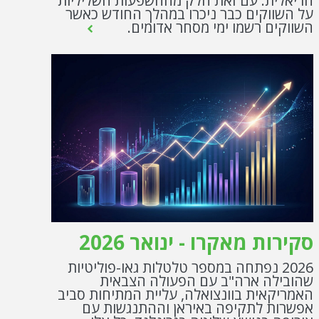
הריאלית. עם זאת חלק מההשפעות השליליות
על השווקים כבר ניכרו במהלך החודש כאשר
השווקים רשמו ימי מסחר אדומים.
סקירות מאקרו - ינואר 2026
2026 נפתחה במספר טלטלות גאו-פוליטיות
שהובילה ארה"ב עם הפעולה הצבאית
האמריקאית בוונצואלה, עליית המתיחות סביב
אפשרות לתקיפה באיראן וההתנגשות עם