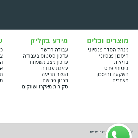
מוצרים וכלים
מידע בקליק
ש
מנהל הסדר פנסיוני
עבודה חדשה
כנ
חיסכון פנסיוני
עדכון סטטוס בעבודה
צו
בריאות
עדכון מצב משפחתי
הצ
ביטוחי פרט
עזיבת עבודה
אמ
השקעה וחיסכון
הגשת תביעה
תנ
מאמרים
תכנון פרישה
מד
סקירות מאקרו ושווקים
Copyright © 2026 - אגם לידרים