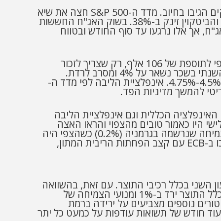
לאחר הניצחון המוחץ של טראמפ והרפובליקנים בכלל גופי השלטון (נשיאות, סנאט ובית הנבחרים) השווקים הגיבו בחיוב. מדד ה-S&P 500 חצה את שיא
6,000 הנקודות, מדדי התעשייה המסורתיים עלו בחדות (ראסל 2000 עלה ב-10.8% והדאו ג'ונס ב-7.5%) והביטקוין זינק ב-38%. בשוק האג"ח החששות
, אך אלו נרגעו עד סוף החודש ובטווח
דו"ח התעסוקה בתחילת החודש היה חלש במיוחד עם תוספת משרות מזערית של 12 אלף בלבד לעומת צפי לתוספת של 106 אלף, רק שצריך לזכור
שהשביתה בבואינג ושני ההוריקנים בפלורידה גרעו כ-90 אלף משרות עפ"י הערכות. כמו כן, קצב הגידול השנתי בשכר נשאר על 4% ומסרב לרדת.
בהתאם לכך בפד הפחיתו בפעם השנייה את הריבית, אבל אופן מתון עם הפחתה של רבע אחוז לרמה של 4.5%-4.75%. אינפלציית הליבה לפי מדד ה-
צמיחה וגם האינפלציה הפתיעו כלפי מעלה. האינפלציה עלתה מ-1.7% ל-2%, אך גם האינפלציה הכללית וגם אינפלציית הליבה
. נתוני התוצר של הרבעון השלישי היו כאמור טובים מהצפוי והראו האצה
בצמיחה ל-0.4% (שינוי רבעוני) לעומת 0.2% ברבעון הקודם. ההפתעה הגדולה ברמת המדינות הייתה הצמיחה שנרשמה בגרמניה (0.2%) כשהצפי היה
להתכווצות של 0.1%. שיעור האבטלה נשאר בספטמבר ברמת שפל היסטורית (6.3%). לאור כל אלו המשיכו ב-ECB עם קצב הפחתות הריבית המתון,
אשר נרשמה התאוששות ביחס לרבעון השני בכלל רכיבי התוצר. עם זאת, בהשוואה
לנתוני התוצר של הרבעון השלישי ב-2023 אפשר לראות את השפעות הלחימה על הפעילות הכלכלית כשכלל התוצר ירד ב-1% ומנועי הצמיחה של
השקעות ירדו ב-11.3%, היצוא התכווץ ב-8.3%). בזמן שאינדיקטורים נוספים מצביעים על ירידה ברמת
עוד חודש של תשואות עודפות על כמעט כל יתר