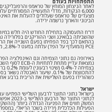
התפתחויות בעולם
מצעדים של טראמפ שעלולים להעלות את האינפלצ
הבינוני והארוך נרשמה ירידה.
PCE (המועדף על הפד) עלתה במעט ל-2.8%, מה שיהפוך את מדד המחירים לצרכן של חודש נובמבר לקריטי להמשך מדיניות הפד.
כשהורידו בפעם השלישית את הריבית ברבע אחוז 
ישראל
הפעילות הכלכלית (ירידה בשכר הריאלי, במספר