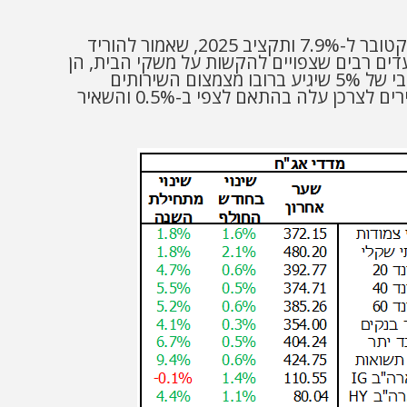
עוד לפני כניסתה לפועל של הפסקת האש בצפון וההשפעות התקציביות שלה, הגירעון הממשלתי ירד באוקטובר ל-7.9% ותקציב 2025, שאמור להוריד
 מכיל צעדים רבים שצפויים להקשות על משקי הבית, הן
באופן ישיר בהעלאת מע"מ, הקפאת שכר במגזר הציבורי והעלאת תשלומי הביטוח הלאומי, והן בקיצוץ רוחבי של 5% שיגיע ברובו מצמצום השירותים
לאזרחים. כל אלו צפויים להביא לצמצום הצריכה הפרטית ופגיעה נוספת בצמיחה בשנת 2025. מדד המחירים לצרכן עלה בהתאם לצפי ב-0.5% והשאיר