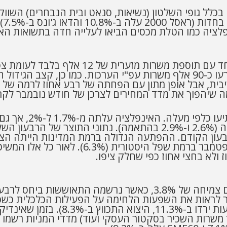
יה כמו הטלת מכסים הביאו לעלייה חדה בתשואות האג"ח
באירופה גם נתוני ה
נמצאות עדיין מתחת לתחזיות ה-ECB לסוף השנה (2.6% ו-2.9% בהתאמה)
ולא בחצי אחוז כפי שחלק ציפו.
בישראל נתוני התוצר לרבעון השלישי הפתיעו עם צמיחה של 3.8%, כ
המשק חווים את הפגיעה הגדולה ביותר (ה
 משרות השכיר בסקטור העסקי ועוד) מדדי המניות רשמו 