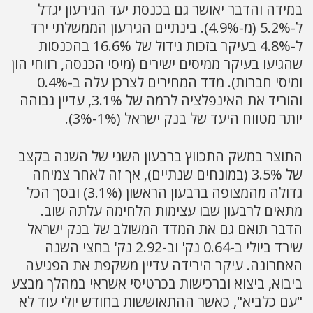
במידה והדבר יאושר גם בכנסת יעד הגירעון יגדל
ל-5.2% (מ-4.9%). בינתיים הגירעון הממשלתי ירד
ל-4.8% בעיקר בזכות גידול של 16.6% בהכנסות
שהגיעו בעיקר ממיסים ישירים (מיסי הכנסה, רווחי הון
ומיסי חברות). מדד המחירים לצרכן עלה ב-0.4%
והוריד את האינפלציה לרמה של 3.1%, עדיין גבוהה
יותר מטווח היעד של בנק ישראל (1%-3%).
התוצר במשק התכווץ ברבעון השני של השנה בקצב
של 3.5% (במונחים שנתיים), אך זה לאחר צמיחה
גדולה מהמצופה ברבעון הראשון (3.1%) ובסך הכל
מתאים לרבעון שבו עצימות הלחימה עלתה שוב.
הדבר תואם גם את המדד המשולב של בנק ישראל
שירד ביולי ב-0.64 נק' וב-2.92 נק' בחצי השנה
האחרונה. עיקר הירידה עדיין משקפת את הפגיעה
ביבוא, ביצוא וברכישות בכרטיסי אשראי במהלך מבצע
"עם כלביא", כאשר ההתאוששות בחודש יולי עוד לא